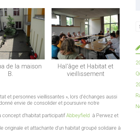
20
ba de la maison
Hal’âge et Habitat et
B.
vieillissement
Q
20
R
tat et personnes vieillissantes », lors d’échanges aussi
 donné envie de consolider et poursuivre notre
N
 concept d’habitat participatif
Abbeyfield
à Perwez et
e originale et attachante d’un habitat groupé solidaire à