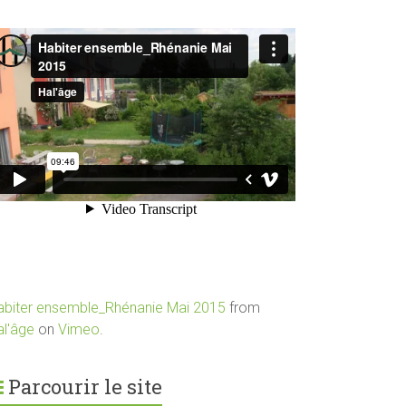
abiter ensemble_Rhénanie Mai 2015
from
al'âge
on
Vimeo
.
Parcourir le site