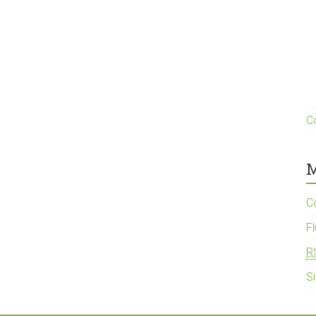
C
M
C
F
R
S