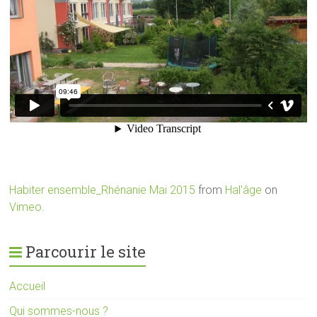
Habiter ensemble_Rhénanie Mai 2015
from
Hal'âge
on
Vimeo
.
Parcourir le site
Accueil
Qui sommes-nous ?