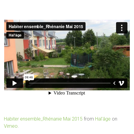
Habiter ensemble_Rhénanie Mai 2015
from
Hal'âge
on
Vimeo
.