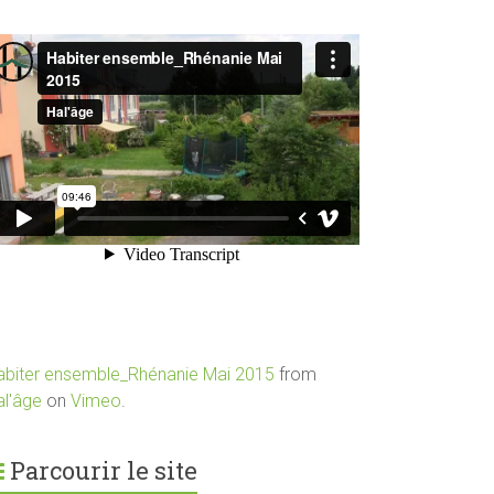
abiter ensemble_Rhénanie Mai 2015
from
al'âge
on
Vimeo
.
Parcourir le site