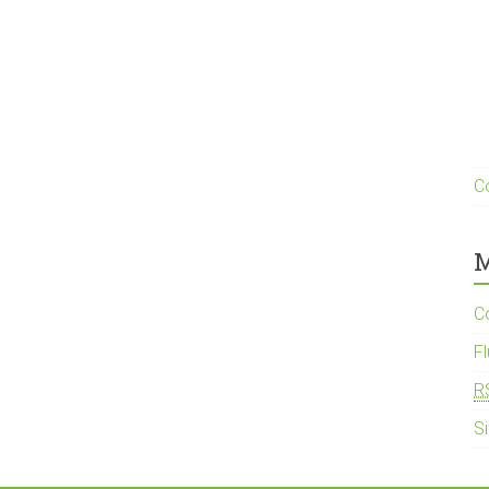
C
M
C
F
R
S